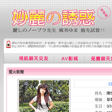
惹火新聞
2
姓名：
陳
暱稱：
草
生日：
3/