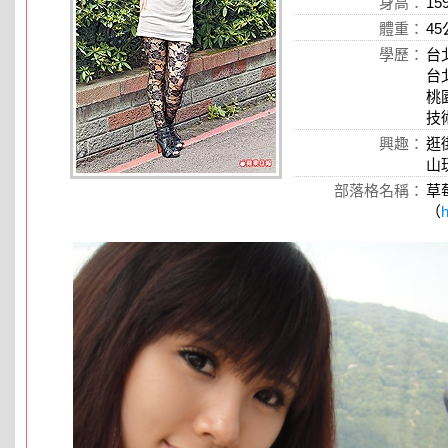
身高：
15
體重：
4
學歷：
台
台
桃
技
興趣：
逛
山
部落格名稱：
草
（
h